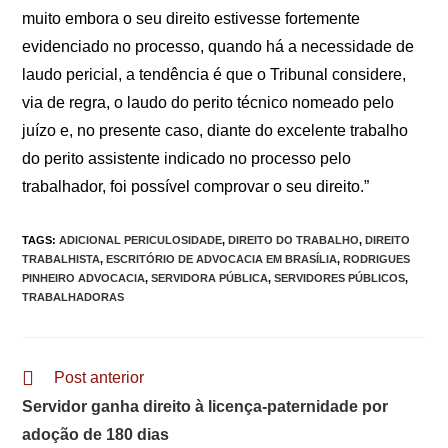
muito embora o seu direito estivesse fortemente
evidenciado no processo, quando há a necessidade de
laudo pericial, a tendência é que o Tribunal considere,
via de regra, o laudo do perito técnico nomeado pelo
juízo e, no presente caso, diante do excelente trabalho
do perito assistente indicado no processo pelo
trabalhador, foi possível comprovar o seu direito.”
TAGS
:
ADICIONAL PERICULOSIDADE
,
DIREITO DO TRABALHO
,
DIREITO
TRABALHISTA
,
ESCRITÓRIO DE ADVOCACIA EM BRASÍLIA
,
RODRIGUES
PINHEIRO ADVOCACIA
,
SERVIDORA PÚBLICA
,
SERVIDORES PÚBLICOS
,
TRABALHADORAS
Leia
Post anterior
mais
Servidor ganha direito à licença-paternidade por
artigos
adoção de 180 dias