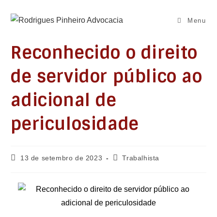
Ir
para
Menu
o
conteúdo
Reconhecido o direito
de servidor público ao
adicional de
periculosidade
Post
Categoria
13 de setembro de 2023
Trabalhista
publicado:
do
post: