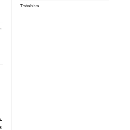
Trabalhista
26
,
s