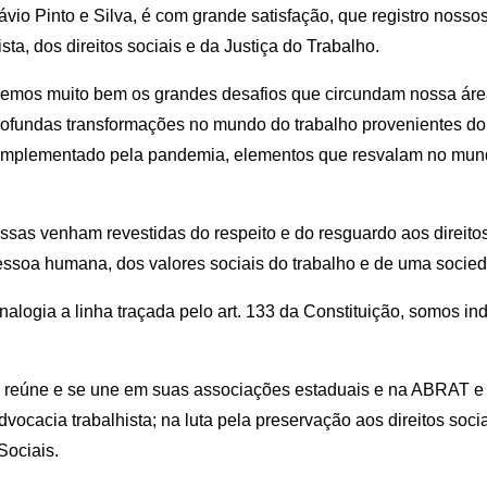
o Pinto e Silva, é com grande satisfação, que registro nosso
ta, dos direitos sociais e da Justiça do Trabalho.
emos muito bem os grandes desafios que circundam nossa áre
fundas transformações no mundo do trabalho provenientes do 
mplementado pela pandemia, elementos que resvalam no mundo 
ssas venham revestidas do respeito e do resguardo aos direito
soa humana, dos valores sociais do trabalho e de uma sociedade
logia a linha traçada pelo art. 133 da Constituição, somos indi
 se reúne e se une em suas associações estaduais e na ABRAT e
vocacia trabalhista; na luta pela preservação aos direitos soci
Sociais.