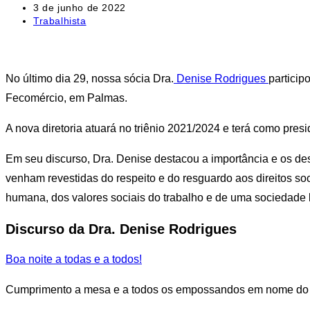
Post
3 de junho de 2022
publicado:
Categoria
Trabalhista
do
post:
No último dia 29, nossa sócia Dra.
Denise Rodrigues
particip
Fecomércio, em Palmas.
A nova diretoria atuará no triênio 2021/2024 e terá como pres
Em seu discurso, Dra. Denise destacou a importância e os de
venham revestidas do respeito e do resguardo aos direitos so
humana, dos valores sociais do trabalho e de uma sociedade liv
Discurso da Dra. Denise Rodrigues
Boa noite a todas e a todos!
Cumprimento a mesa e a todos os empossandos em nome do Dr