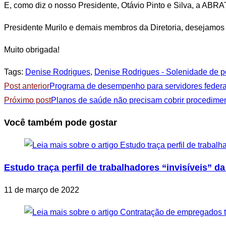
E, como diz o nosso Presidente, Otávio Pinto e Silva, a ABRA
Presidente Murilo e demais membros da Diretoria, desejamos 
Muito obrigada!
Tags
:
Denise Rodrigues
,
Denise Rodrigues - Solenidade de p
Leia
Post anterior
Programa de desempenho para servidores federa
mais
Próximo post
Planos de saúde não precisam cobrir procedimen
artigos
Você também pode gostar
Estudo traça perfil de trabalhadores “invisíveis” d
11 de março de 2022