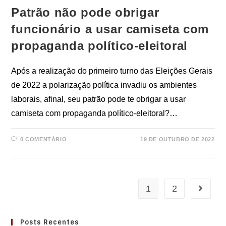
Patrão não pode obrigar
funcionário a usar camiseta com
propaganda político-eleitoral
Após a realização do primeiro turno das Eleições Gerais
de 2022 a polarização política invadiu os ambientes
laborais, afinal, seu patrão pode te obrigar a usar
camiseta com propaganda político-eleitoral?…
0 COMENTÁRIO
19 DE OUTUBRO DE 2022
1
2
Ir para 
Posts Recentes