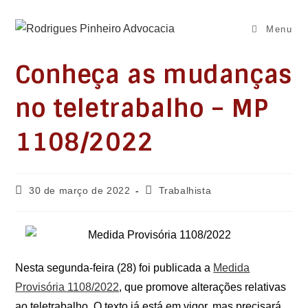
Ir
para
Menu
o
conteúdo
Conheça as mudanças
no teletrabalho – MP
1108/2022
Post
Categoria
30 de março de 2022
Trabalhista
publicado:
do
post:
Nesta segunda-feira (28) foi publicada a
Medida
Provisória 1108/2022
, que promove alterações relativas
ao teletrabalho. O texto já está em vigor, mas precisará