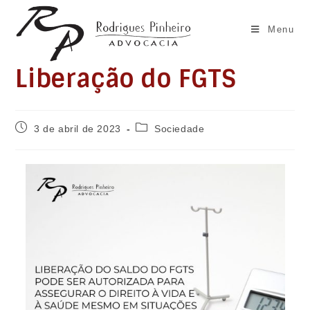
Ir
para
Menu
o
conteúdo
Liberação do FGTS
Post
Categoria
3 de abril de 2023
Sociedade
publicado:
do
post: