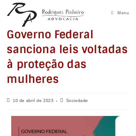
Ir
para
Menu
o
conteúdo
Governo Federal
sanciona leis voltadas
à proteção das
mulheres
Post
Categoria
10 de abril de 2023
Sociedade
publicado:
do
post: