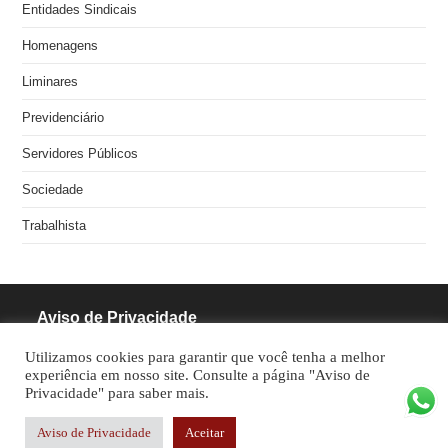
Entidades Sindicais
Homenagens
Liminares
Previdenciário
Servidores Públicos
Sociedade
Trabalhista
Aviso de Privacidade
Utilizamos cookies para garantir que você tenha a melhor
RODRIGUES PINHEIRO ADVOCACIA S/S
experiência em nosso site. Consulte a página "Aviso de
Privacidade" para saber mais.
CNPJ: 05.462.770/0001-70
Aviso de Privacidade
Aceitar