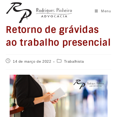
Ir
para
Menu
o
conteúdo
Retorno de grávidas
ao trabalho presencial
Post
Categoria
14 de março de 2022
Trabalhista
publicado:
do
post: