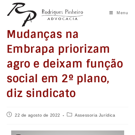
Ir
para
Menu
o
conteúdo
Mudanças na
Embrapa priorizam
agro e deixam função
social em 2º plano,
diz sindicato
Post
Categoria
22 de agosto de 2022
Assessoria Jurídica
publicado:
do
post: