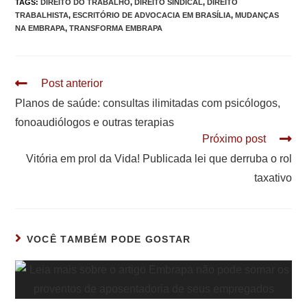
TAGS
:
DIREITO DO TRABALHO
,
DIREITO SINDICAL
,
DIREITO
TRABALHISTA
,
ESCRITÓRIO DE ADVOCACIA EM BRASÍLIA
,
MUDANÇAS
NA EMBRAPA
,
TRANSFORMA EMBRAPA
Leia
Post anterior
mais
Planos de saúde: consultas ilimitadas com psicólogos,
artigos
fonoaudiólogos e outras terapias
Próximo post
Vitória em prol da Vida! Publicada lei que derruba o rol
taxativo
VOCÊ TAMBÉM PODE GOSTAR