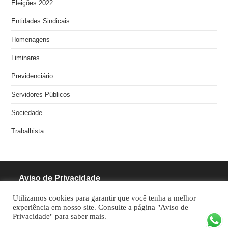
Eleições 2022
Entidades Sindicais
Homenagens
Liminares
Previdenciário
Servidores Públicos
Sociedade
Trabalhista
Aviso de Privacidade
Utilizamos cookies para garantir que você tenha a melhor
RODRIGUES PINHEIRO ADVOCACIA S/S
experiência em nosso site. Consulte a página "Aviso de
Privacidade" para saber mais.
CNPJ: 05.462.770/0001-70