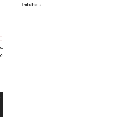
Trabalhista
 a
de