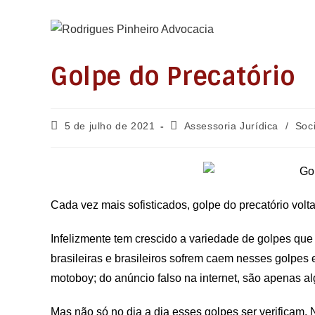
Ir
para
o
conteúdo
Golpe do Precatório
Post
Categoria
5 de julho de 2021
Assessoria Jurídica
/
Soc
publicado:
do
post:
Cada vez mais sofisticados, golpe do precatório volta
Infelizmente tem crescido a variedade de golpes que
brasileiras e brasileiros sofrem caem nesses golpe
motoboy; do anúncio falso na internet, são apenas 
Mas não só no dia a dia esses golpes ser verificam.