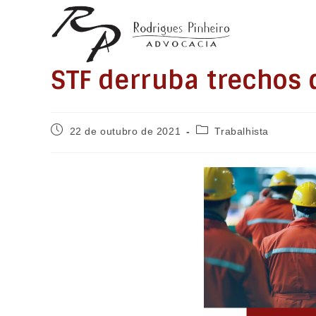
Ir
para
o
conteúdo
STF derruba trechos 
Post
Categoria
22 de outubro de 2021
Trabalhista
publicado:
do
post: