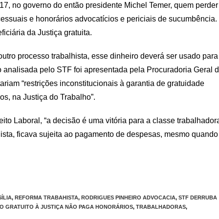
017, no governo do então presidente Michel Temer, quem perder
cessuais e honorários advocatícios e periciais de sucumbência.
iária da Justiça gratuita.
outro processo trabalhista, esse dinheiro deverá ser usado para
o analisada pelo STF foi apresentada pela Procuradoria Geral 
riam “restrições inconstitucionais à garantia de gratuidade
os, na Justiça do Trabalho”.
eito Laboral, “a decisão é uma vitória para a classe trabalhador
hista, ficava sujeita ao pagamento de despesas, mesmo quando
ÍLIA
,
REFORMA TRABAHISTA
,
RODRIGUES PINHEIRO ADVOCACIA
,
STF DERRUBA
 GRATUITO À JUSTIÇA NÃO PAGA HONORÁRIOS
,
TRABALHADORAS
,