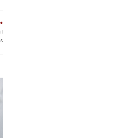
il
os