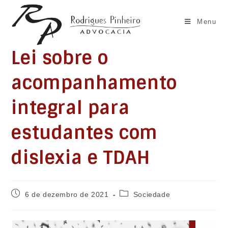
Ir
para
Menu
o
conteúdo
Lei sobre o
acompanhamento
integral para
estudantes com
dislexia e TDAH
Post
Categoria
6 de dezembro de 2021
Sociedade
publicado:
do
post: