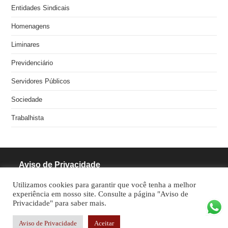
Entidades Sindicais
Homenagens
Liminares
Previdenciário
Servidores Públicos
Sociedade
Trabalhista
Aviso de Privacidade
Utilizamos cookies para garantir que você tenha a melhor
RODRIGUES PINHEIRO ADVOCACIA S/S
experiência em nosso site. Consulte a página "Aviso de
Privacidade" para saber mais.
CNPJ: 05.462.770/0001-70
Aviso de Privacidade
Aceitar