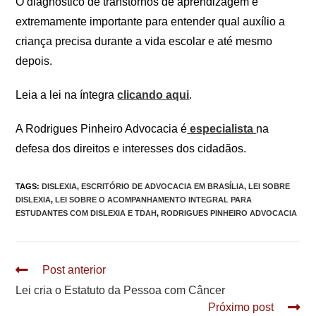
O diagnóstico de transtornos de aprendizagem é
extremamente importante para entender qual auxílio a
criança precisa durante a vida escolar e até mesmo
depois.
Leia a lei na íntegra
clicando aqui
.
A Rodrigues Pinheiro Advocacia é
especialista
na
defesa dos direitos e interesses dos cidadãos.
TAGS
:
DISLEXIA
,
ESCRITÓRIO DE ADVOCACIA EM BRASÍLIA
,
LEI SOBRE
DISLEXIA
,
LEI SOBRE O ACOMPANHAMENTO INTEGRAL PARA
ESTUDANTES COM DISLEXIA E TDAH
,
RODRIGUES PINHEIRO ADVOCACIA
Leia
Post anterior
mais
Lei cria o Estatuto da Pessoa com Câncer
artigos
Próximo post