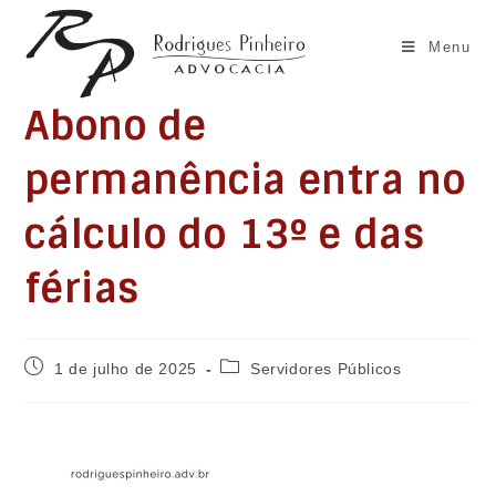
Ir
para
Menu
o
conteúdo
Abono de
permanência entra no
cálculo do 13º e das
férias
Post
Categoria
1 de julho de 2025
Servidores Públicos
publicado:
do
post: