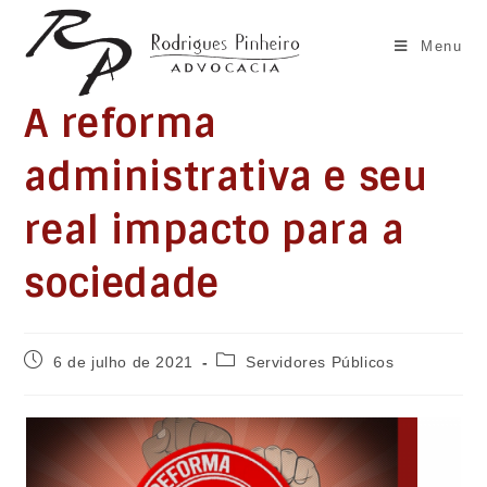
Ir
para
Menu
o
conteúdo
A reforma
administrativa e seu
real impacto para a
sociedade
Post
Categoria
6 de julho de 2021
Servidores Públicos
publicado:
do
post: