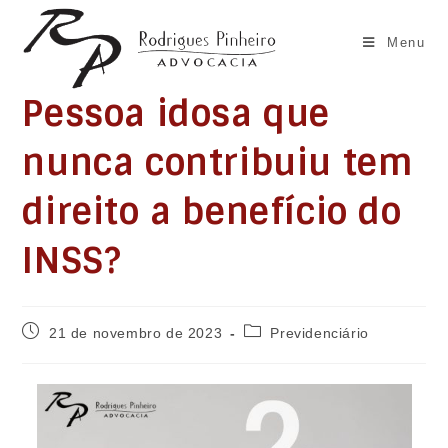
Ir
para
Menu
o
conteúdo
Pessoa idosa que
nunca contribuiu tem
direito a benefício do
INSS?
Post
Categoria
21 de novembro de 2023
Previdenciário
publicado:
do
post: