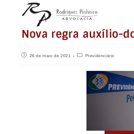
Ir
para
o
conteúdo
Nova regra auxílio-d
Post
Categoria
26 de maio de 2021
Previdenciário
publicado:
do
post: