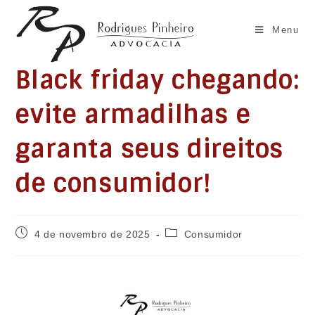
Ir
para
Menu
o
conteúdo
Black friday chegando:
evite armadilhas e
garanta seus direitos
de consumidor!
Post
Categoria
4 de novembro de 2025
Consumidor
publicado:
do
post: