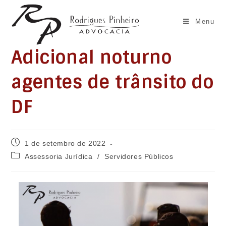
Ir
para
Menu
o
conteúdo
Adicional noturno
agentes de trânsito do
DF
Post
1 de setembro de 2022
publicado:
Categoria
Assessoria Jurídica
/
Servidores Públicos
do
post: