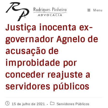
Ir
para
Menu
o
conteúdo
Justiça inocenta ex-
governador Agnelo de
acusação de
improbidade por
conceder reajuste a
servidores públicos
Post
Categoria
15 de julho de 2021
Servidores Públicos
publicado:
do