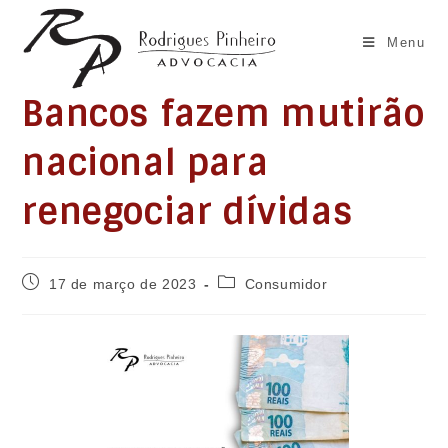
Ir
para
Menu
o
conteúdo
Bancos fazem mutirão
nacional para
renegociar dívidas
Post
Categoria
17 de março de 2023
Consumidor
publicado:
do
post: