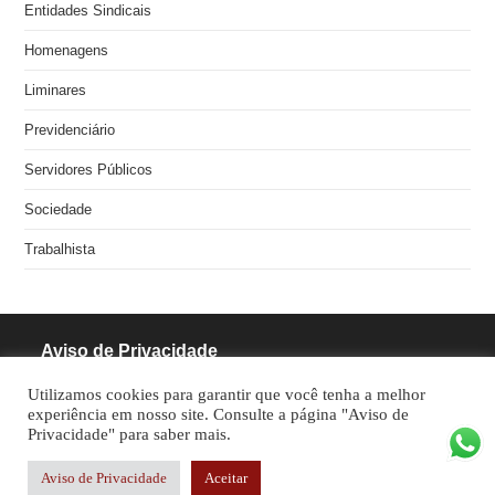
Entidades Sindicais
Homenagens
Liminares
Previdenciário
Servidores Públicos
Sociedade
Trabalhista
Aviso de Privacidade
Utilizamos cookies para garantir que você tenha a melhor
RODRIGUES PINHEIRO ADVOCACIA S/S
experiência em nosso site. Consulte a página "Aviso de
Privacidade" para saber mais.
CNPJ: 05.462.770/0001-70
Aviso de Privacidade
Aceitar