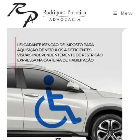
Ir
para
Menu
o
conteúdo