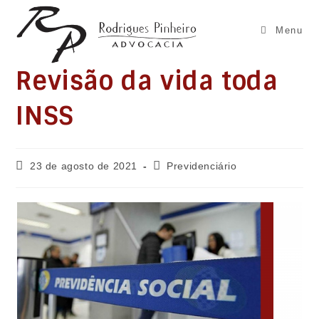
Ir
para
Menu
o
conteúdo
Revisão da vida toda
INSS
Post
Categoria
23 de agosto de 2021
Previdenciário
publicado:
do
post: