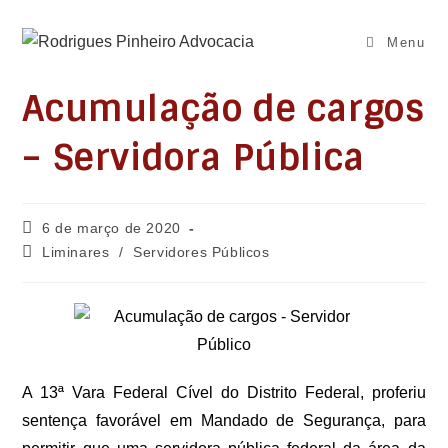
Ir
para
Menu
o
conteúdo
Acumulação de cargos
– Servidora Pública
Post
6 de março de 2020
publicado:
Categoria
Liminares
/
Servidores Públicos
do
post:
A 13ª Vara Federal Cível do Distrito Federal, proferiu
sentença favorável em Mandado de Segurança, para