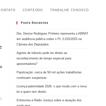
CONTATO
CONTEÚDO
TRABALHE CONOSCO
Posts Recentes
Dra. Denise Rodrigues Pinheiro representa a ABRAT
em audiência pública sobre o PL 3.015/2025 na
Câmara dos Deputados
F
Agente de trânsito pode ter direito ao
reconhecimento de tempo especial para
aposentadoria?
eu
Pejotização: cerca de 50 mil ações trabalhistas
continuam suspensas
Licença-paternidade 2026: o que muda com a nova
lei e quem tem direito
21
Entrevista à Rádio Justiça sobre a atuação dos
sindicatos