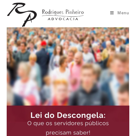
Ir
para
Menu
o
conteúdo