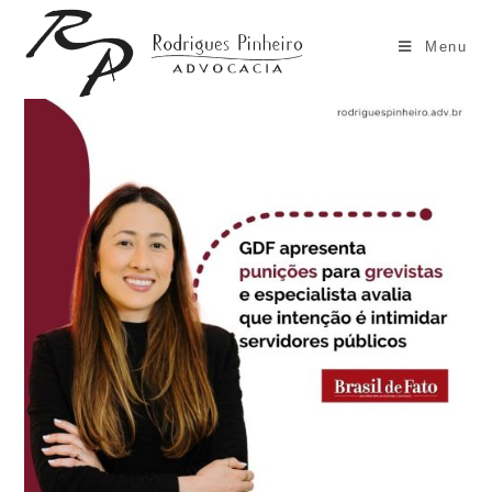
Ir
para
Menu
o
conteúdo