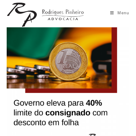
Ir
para
Menu
o
conteúdo