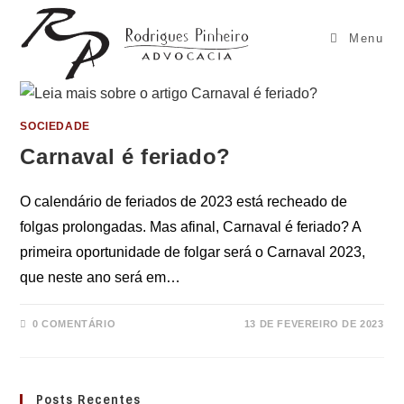
Ir
para
Menu
o
conteúdo
SOCIEDADE
Carnaval é feriado?
O calendário de feriados de 2023 está recheado de
folgas prolongadas. Mas afinal, Carnaval é feriado? A
primeira oportunidade de folgar será o Carnaval 2023,
que neste ano será em…
0 COMENTÁRIO
13 DE FEVEREIRO DE 2023
Posts Recentes