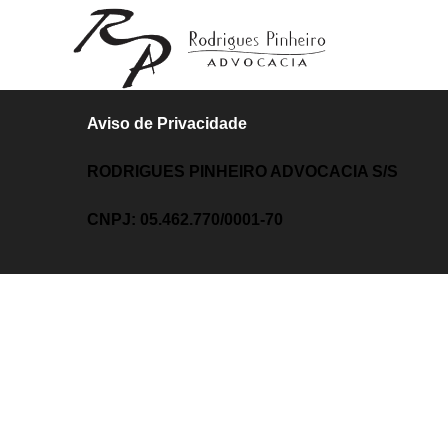
Ir
para
o
conteúdo
Aviso de Privacidade
RODRIGUES PINHEIRO ADVOCACIA S/S
CNPJ: 05.462.770/0001-70